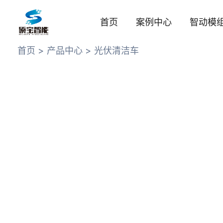
跳
至
首页
案例中心
智动模
内
容
首页
产品中心
光伏清洁车