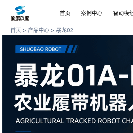
跳
至
首页
案例中心
智动模
内
容
首页
产品中心
暴龙02