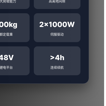
大爬坡能力
高离地间隙
00kg
2×1000W
额定载重
伺服驱动
48V
>4h
锂电平台
连续续航