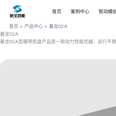
跳
至
首页
案例中心
智动模
内
容
首页
产品中心
暴龙02A
暴龙02A
暴龙02A型履带底盘产品是一款动力性能优越、运行平