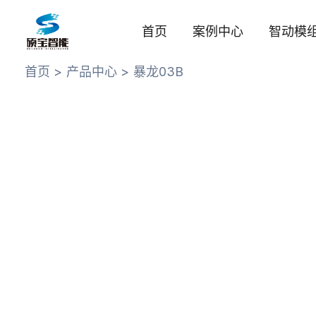
跳
至
首页
案例中心
智动模
内
容
首页
产品中心
暴龙03B