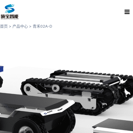
跳
Ma
至
Me
内
容
首页
产品中心
青禾02A-D