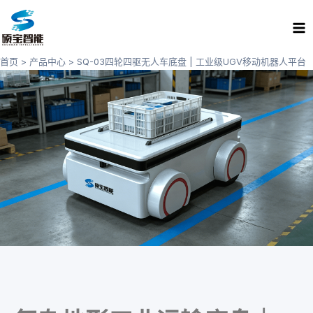
跳
Ma
至
Me
内
容
首页
产品中心
SQ-03四轮四驱无人车底盘 | 工业级UGV移动机器人平台