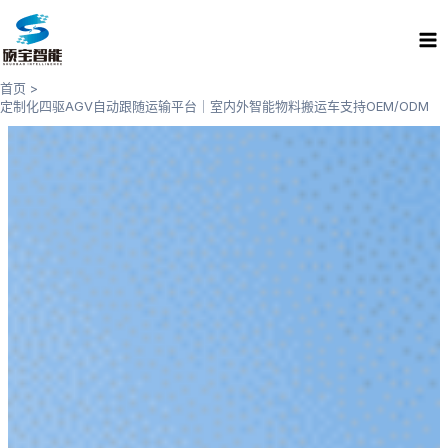
跳
Ma
至
Me
内
容
首页
定制化四驱AGV自动跟随运输平台｜室内外智能物料搬运车支持OEM/ODM