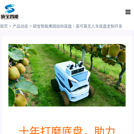
跳
Ma
至
Me
内
容
首页
产品动态
硕宝智能果园巡检底盘｜高可靠无人车底盘定制开发
十年打磨底盘，助力