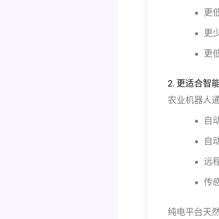
更
更
更
2. 更适合智
农业机器人
自
自
远
传
纯电平台天