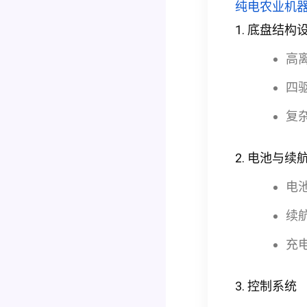
纯电农业机
1. 底盘结构
高
四
复
2. 电池与续
电
续
充
3. 控制系统