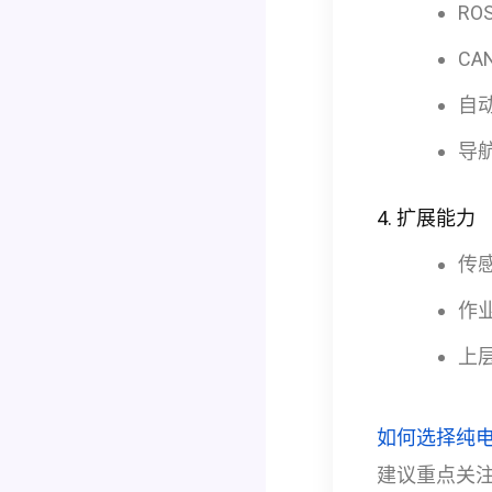
RO
CA
自
导
4. 扩展能力
传
作
上
如何选择纯
建议重点关