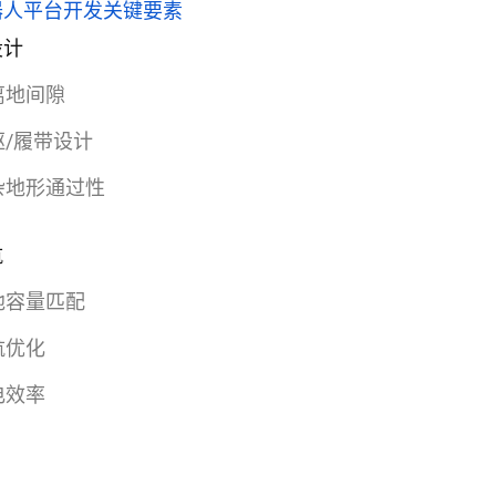
器人平台开发关键要素
设计
离地间隙
驱/履带设计
杂地形通过性
航
池容量匹配
航优化
电效率