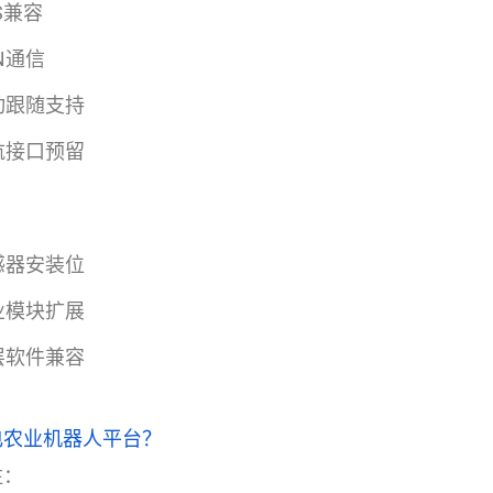
S兼容
N通信
动跟随支持
航接口预留
感器安装位
业模块扩展
层软件兼容
电农业机器人平台？
注：