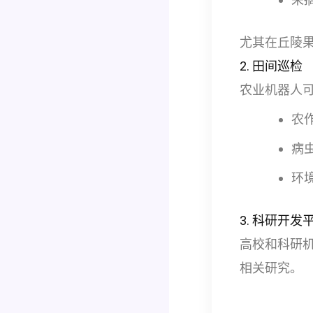
尤其在丘陵
2. 田间巡检
农业机器人
农
病
环
3. 科研开发
高校和科研
相关研究。