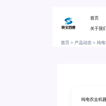
跳
至
首页
内
容
关于我
首页
产品动态
纯电
纯电农业机