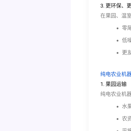
3. 更环保、
在果园、温
零
低
更
纯电农业机
1. 果园运输
纯电农业机
水
农
采