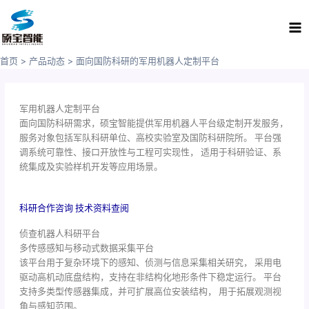
跳
Ma
至
Me
内
容
首页
产品动态
面向国防科研的军用机器人定制平台
军用机器人定制平台
面向国防科研需求，硕宝智能提供军用机器人平台级定制开发服务，
服务对象包括军队科研单位、高校实验室及国防科研院所。 平台强
调系统可靠性、接口开放性与工程可实现性， 适用于科研验证、系
统集成及实验样机开发等应用场景。
科研合作咨询
技术资料查阅
侦查机器人科研平台
多传感感知与移动式数据采集平台
该平台用于复杂环境下的感知、侦测与信息采集相关研究， 采用电
驱动高机动底盘结构，支持在非结构化地形条件下稳定运行。 平台
支持多类型传感器集成，并可扩展高位安装结构， 用于拓展观测视
角与感知范围。