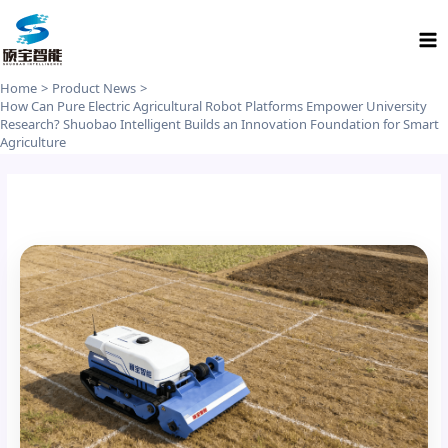
Skip
Ma
to
Me
content
Home
Product News
How Can Pure Electric Agricultural Robot Platforms Empower University
Research? Shuobao Intelligent Builds an Innovation Foundation for Smart
Agriculture