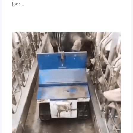
[&he…